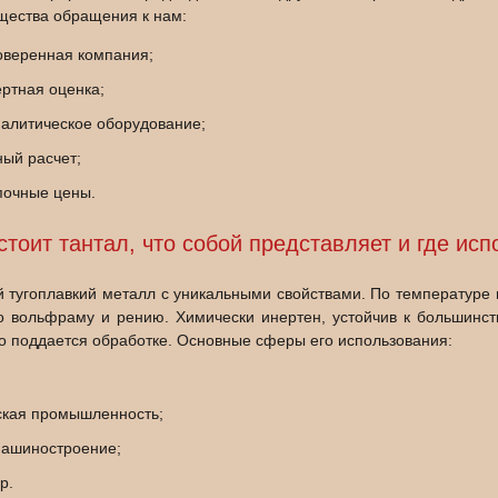
ества обращения к нам:
оверенная компания;
ертная оценка;
алитическое оборудование;
ый расчет;
почные цены.
стоит тантал, что собой представляет и где исп
й тугоплавкий металл с уникальными свойствами. По температуре 
ко вольфраму и рению. Химически инертен, устойчив к большинств
о поддается обработке. Основные сферы его использования:
ская промышленность;
машиностроение;
р.