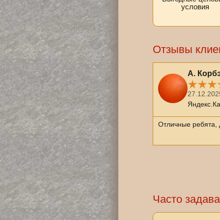
условия
Отзывы клие
Никита Ж.
А. Корб
27.12.2025
27.12.202
Яндекс.Карты
Яндекс.К
уто. Быстро, честно, кино в комнате
Отличные ребята, 
ия)))
Часто задав