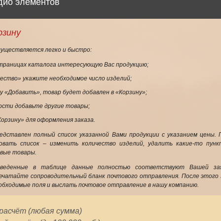
дио элементов
рзину
существляется легко и быстро:
траницах каталога интересующую Вас продукцию;
чество» укажите необходимое число изделий;
у «Добавить», товар будет добавлен в «Корзину»;
ости добавьте другие товары;
орзину» для оформления заказа.
едставлен полный список указанной Вами продукции с указанием цены.
вать список – изменить количество изделий, удалить какие-то пункт
овые товары.
иведенные в таблице данные полностью соответствуют Вашей зая
ечатайте сопроводительный бланк почтового отправления. После этого
обходимые поля и выслать почтовое отправление в нашу компанию.
асчёт (любая сумма)