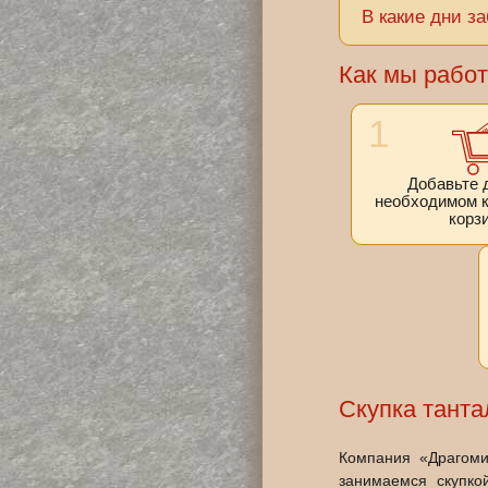
В какие дни з
Как мы рабо
1
Добавьте 
необходимом к
корз
Скупка танта
Компания «Драгом
занимаемся скупко