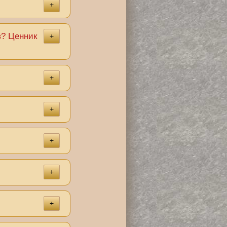
+
? Ценник
+
+
+
+
+
+