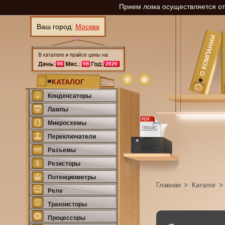
Прием лома осуществляется о
Ваш город:
Москва
КАТАЛОГ
Конденсаторы
Лампы
Микросхемы
ПРАЙС
Переключатели
Разъемы
Резисторы
Потенциометры
Главная
Каталог
Реле
Транзисторы
Процессоры