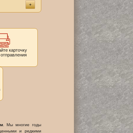
+
йте карточку
 отправления
а
ам
. Мы многие годы
оценными и редкими