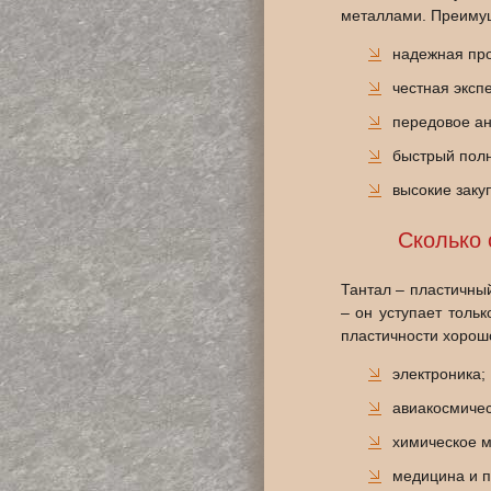
металлами. Преимущ
надежная пр
честная эксп
передовое ан
быстрый полн
высокие заку
Сколько 
Тантал ‒ пластичны
– он уступает толь
пластичности хорош
электроника;
авиакосмиче
химическое 
медицина и п