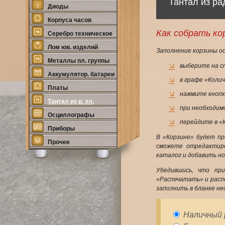
Тантал из ра
Диоды
Корпуса часов
Как собрать ко
Серебро техническое
Лом юв. изделий
Заполнение корзины о
Металлы пл. группы
выберите на с
Аккумулятор. батареи
в графе «Коли
Платы
нажмите кнопк
Тантал из р. эл.
при необходим
Осциллографы
перейдите в «К
Приборы
В «Корзине» будет пр
Прочее
сможете отредактиро
каталог и добавить н
Убедившись, что пр
«Распечатать» и расп
заполнить в бланке не
Наличный р