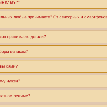
лые платы"?
ильных любые принимаете? От сенсорных и смартфонов
мов принимаете детали?
боры целиком?
 вы сами?
ачу нужен?
штатном режиме?