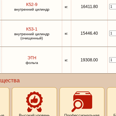
К52-9
16411.80
кг.
внутренний цилиндр
К53-1
15446.40
кг.
внутренний цилиндр
(очищенный)
ЭТН
19308.00
кг.
фольга
ущества
ые
Высокий уровень
Профессиональная
Б