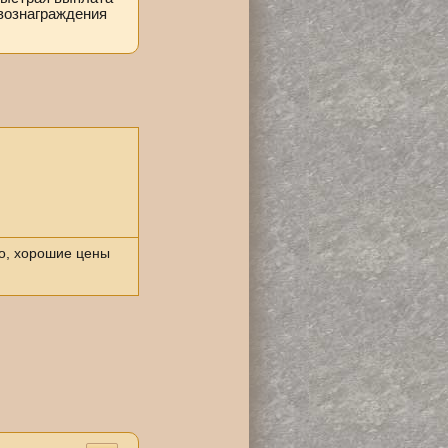
вознаграждения
Евгений Швец
21.10.2025
Яндекс.Карты
о, хорошие цены
Отличное место! Все вежливые, работаем 
с ними!