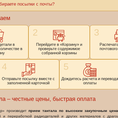
абираете посылки с почты?
таем
2
3
детали в
Перейдите в «Корзину» и
Распечата
оличестве в
проверьте содержимое
почтового
ину
собранной корзины
4
5
Отправьте посылку вместе с
Дождитесь расчета и перевод
заполненной карточкой
оплаты
ла ‒ честные цены, быстрая оплата
ир» производит
прием тантала по высоким закупочным цен
й и переработкой радиодеталей и других материалов с драг