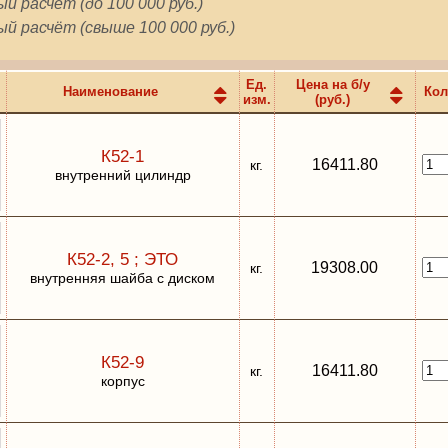
й расчёт (до 100 000 руб.)
й расчёт (свыше 100 000 руб.)
Ед.
Цена на б/у
Наименование
Кол
изм.
(руб.)
К52-1
16411.80
кг.
внутренний цилиндр
К52-2, 5 ; ЭТО
19308.00
кг.
внутренняя шайба с диском
К52-9
16411.80
кг.
корпус