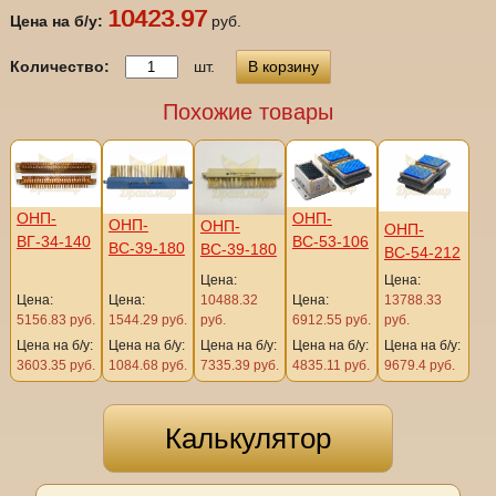
10423.97
Цена на б/у:
руб.
Количество:
шт.
В корзину
Похожие товары
ОНП-
ОНП-
ОНП-
ОНП-
ОНП-
ВГ-34-140
ВС-53-106
ВС-39-180
ВС-39-180
ВС-54-212
Цена:
Цена:
Цена:
Цена:
10488.32
Цена:
13788.33
5156.83 руб.
1544.29 руб.
руб.
6912.55 руб.
руб.
Цена на б/у:
Цена на б/у:
Цена на б/у:
Цена на б/у:
Цена на б/у:
3603.35 руб.
1084.68 руб.
7335.39 руб.
4835.11 руб.
9679.4 руб.
Калькулятор